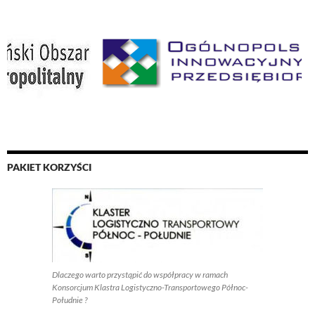
PAKIET KORZYŚCI
Dlaczego warto przystąpić do współpracy w ramach
Konsorcjum Klastra Logistyczno-Transportowego Północ-
Południe ?