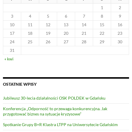
1
2
3
4
5
6
7
8
9
10
11
12
13
14
15
16
17
18
19
20
21
22
23
24
25
26
27
28
29
30
31
« kwi
OSTATNIE WPISY
Jubileusz 30-lecia działalności OSK POLDEK w Gdańsku
Konferencja „Odporność to przewaga konkurencyjna. Jak
przygotować biznes na sytuacje kryzysowe”
Spotkanie Grupy B+R Klastra LTPP na Uniwersytecie Gdańskim