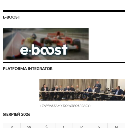
E-BOOST
PLATFORMA INTEGRATOR
↑ ZAPRASZAMY DO WSPÓŁPRACY ↑
SIERPIEŃ 2026
P
W
Ś
C
P
S
N