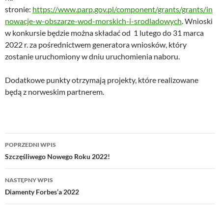
stronie:
https://www.parp.gov.pl/component/grants/grants/in
nowacje-w-obszarze-wod-morskich-i-srodladowych
. Wnioski
w konkursie będzie można składać od 1 lutego do 31 marca
2022 r. za pośrednictwem generatora wniosków, który
zostanie uruchomiony w dniu uruchomienia naboru.
Dodatkowe punkty otrzymają projekty, które realizowane
będą z norweskim partnerem.
Nawigacja
POPRZEDNI WPIS
wpisu
Szczęśliwego Nowego Roku 2022!
NASTĘPNY WPIS
Diamenty Forbes’a 2022