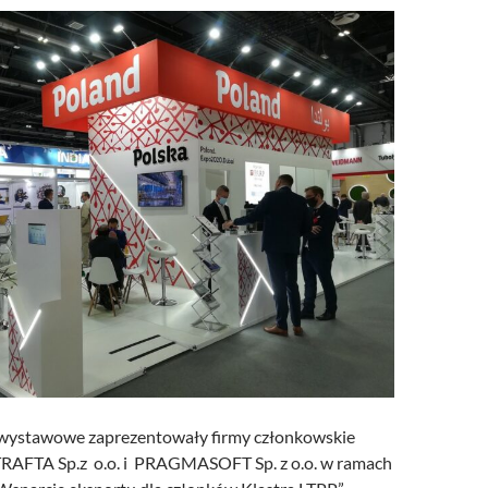
 wystawowe zaprezentowały firmy członkowskie
TRAFTA Sp.z o.o. i PRAGMASOFT Sp. z o.o. w ramach