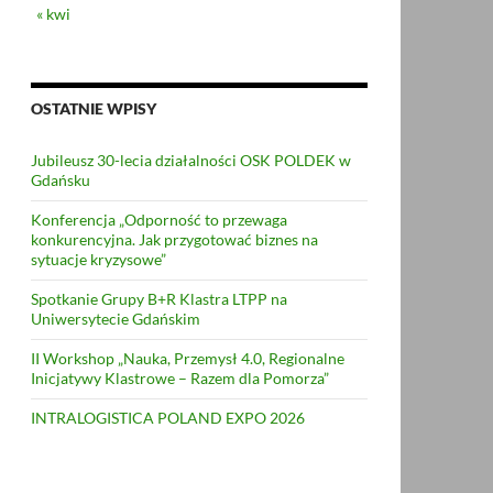
« kwi
OSTATNIE WPISY
Jubileusz 30-lecia działalności OSK POLDEK w
Gdańsku
Konferencja „Odporność to przewaga
konkurencyjna. Jak przygotować biznes na
sytuacje kryzysowe”
Spotkanie Grupy B+R Klastra LTPP na
Uniwersytecie Gdańskim
II Workshop „Nauka, Przemysł 4.0, Regionalne
Inicjatywy Klastrowe – Razem dla Pomorza”
INTRALOGISTICA POLAND EXPO 2026