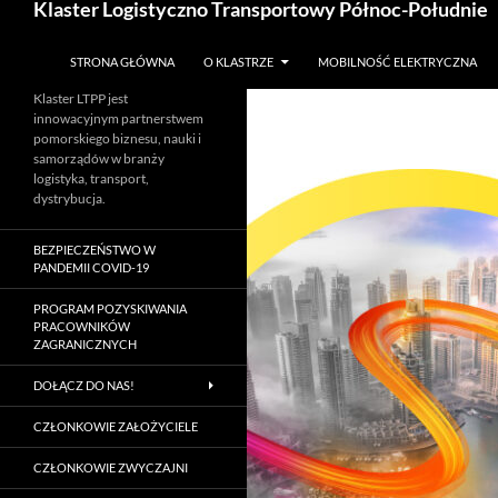
Klaster Logistyczno Transportowy Północ-Południe
STRONA GŁÓWNA
O KLASTRZE
MOBILNOŚĆ ELEKTRYCZNA
Klaster LTPP jest
innowacyjnym partnerstwem
pomorskiego biznesu, nauki i
samorządów w branży
logistyka, transport,
dystrybucja.
BEZPIECZEŃSTWO W
PANDEMII COVID-19
PROGRAM POZYSKIWANIA
PRACOWNIKÓW
ZAGRANICZNYCH
DOŁĄCZ DO NAS!
CZŁONKOWIE ZAŁOŻYCIELE
CZŁONKOWIE ZWYCZAJNI