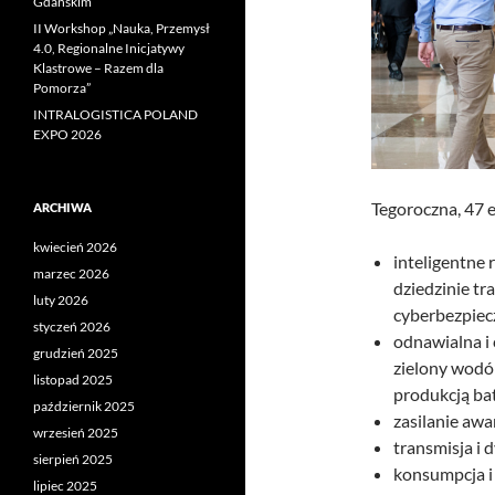
Gdańskim
II Workshop „Nauka, Przemysł
4.0, Regionalne Inicjatywy
Klastrowe – Razem dla
Pomorza”
INTRALOGISTICA POLAND
EXPO 2026
Tegoroczna, 47 
ARCHIWA
kwiecień 2026
inteligentne 
marzec 2026
dziedzinie tr
luty 2026
cyberbezpiec
styczeń 2026
odnawialna i 
grudzień 2025
zielony wodó
listopad 2025
produkcją bat
październik 2025
zasilanie awa
wrzesień 2025
transmisja i 
sierpień 2025
konsumpcja i 
lipiec 2025