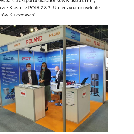
Wsparcie eksportu dla członków Klastra LTPP”,
rzez Klaster z POIR 2.3.3. Umiędzynarodowienie
trów Kluczowych”.