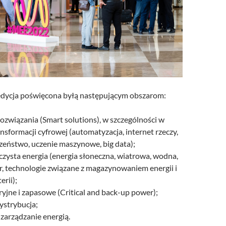
edycja poświęcona byłą następującym obszarom:
rozwiązania (Smart solutions), w szczególności w
ansformacji cyfrowej (automatyzacja, internet rzeczy,
zeństwo, uczenie maszynowe, big data);
czysta energia (energia słoneczna, wiatrowa, wodna,
r, technologie związane z magazynowaniem energii i
erii);
ryjne i zapasowe (Critical and back-up power);
dystrybucja;
zarządzanie energią.