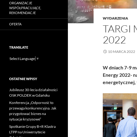
ORGANIZACJE
WSPÓŁPRACUJĄCE,
REKOMENDACJE
WYDARZENIA
OFERTA
TARGI 
2022
TRANSLATE
10 MARCA 2022
Select Language
▼
W dniach 7-9 ma
Energy 2022- na
OSTATNIE WPISY
energetycznej,
Jubileusz 30-lecia działalności
OSK POLDEK w Gdańsku
Konferencja „Odporność to
przewaga konkurencyjna. Jak
przygotować biznes na
sytuacje kryzysowe”
Spotkanie Grupy B+R Klastra
LTPP na Uniwersytecie