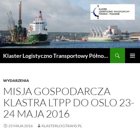
Przejdź
do
treści
Szukaj
Klaster Logistyczno Transportowy Północ-Południe
MENU
GŁÓWN
WYDARZENIA
MISJA GOSPODARCZA
KLASTRA LTPP DO OSLO 23-
24 MAJA 2016
25 MAJA 2016
KLASTERLOGTRANS.PL